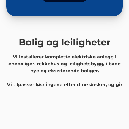
Bolig og leiligheter
Vi installerer komplette elektriske anlegg i
eneboliger, rekkehus og leilighetsbygg, i både
nye og eksisterende boliger.
Vi tilpasser løsningene etter dine ønsker, og gir
deg råd om alt fra belysning til smarthus og
energistyring.
Hos oss får du faglig kvalitet og
fremtidsrettede installasjoner.